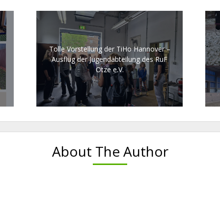
Tolle Vorstellung der TiHo Hannover –
Ausflug der Jugendabteilung des RuF
Otze e.V.
About The Author