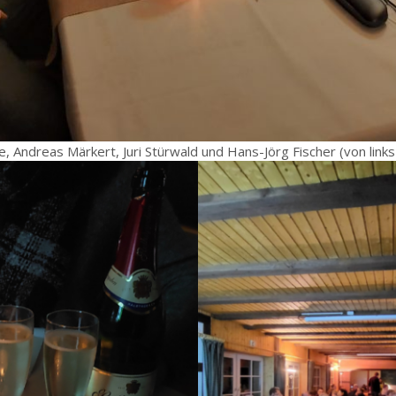
, Andreas Märkert, Juri Stürwald und Hans-Jörg Fischer (von links