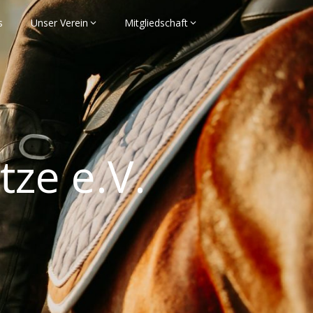
s
Unser Verein
Mitgliedschaft
tze e.V.